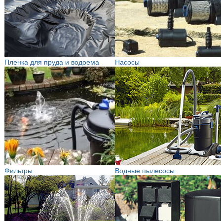
Пленка для пруда и водоема
Насосы
Фильтры
Водные пылесосы