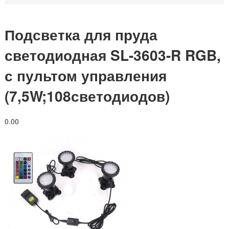
Подсветка для пруда
светодиодная SL-3603-R RGB,
с пультом управления
(7,5W;108светодиодов)
0.0
0