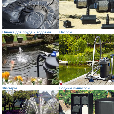
Пленка для пруда и водоема
Насосы
Фильтры
Водные пылесосы