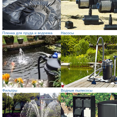
Пленка для пруда и водоема
Насосы
Фильтры
Водные пылесосы