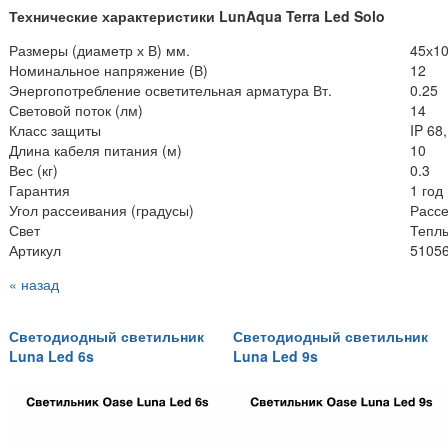
Технические характеристики LunAqua Terra Led Solo
Размеры (диаметр х В) мм.
45х1
Номинальное напряжение (В)
12
Энергопотребление осветительная арматура Вт.
0.25
Световой поток (лм)
14
Класс защиты
IP 68
Длина кабеля питания (м)
10
Вес (кг)
0.3
Гарантия
1 год
Угол рассеивания (градусы)
Расс
Свет
Тепл
Артикул
5105
« назад
Светодиодный светильник
Светодиодный светильник
Luna Led 6s
Luna Led 9s