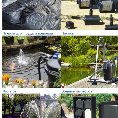
Пленка для пруда и водоема
Насосы
Фильтры
Водные пылесосы