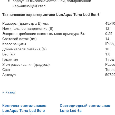
Корпус из высококачественной, полированной
нержавеющей стал
Технические характеристики LunAqua Terra Led Set 6
Размеры (диаметр х В) мм.
45х1
Номинальное напряжение (В)
12
Энергопотребление осветительная арматура Вт.
0.25
Световой поток (лм)
14
Класс защиты
IP 68
Длина кабеля питания (м)
10
Вес (кг)
1.8
Гарантия
1 год
Угол рассеивания (градусы)
Расс
Свет
Тепл
Артикул
5072
« назад
Комплект светильников
Светодиодный светильник
LunAqua Terra Led Solo
Luna Led 6s