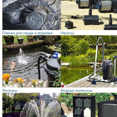
Пленка для пруда и водоема
Насосы
Фильтры
Водные пылесосы