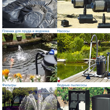
Пленка для пруда и водоема
Насосы
Фильтры
Водные пылесосы