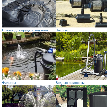
Пленка для пруда и водоема
Насосы
Фильтры
Водные пылесосы