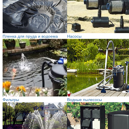
Пленка для пруда и водоема
Насосы
Фильтры
Водные пылесосы