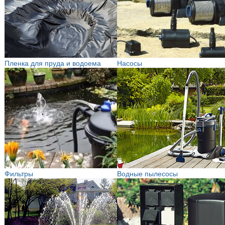
Пленка для пруда и водоема
Насосы
Фильтры
Водные пылесосы