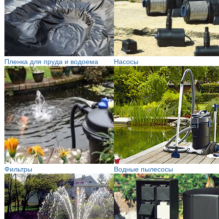
Пленка для пруда и водоема
Насосы
Фильтры
Водные пылесосы