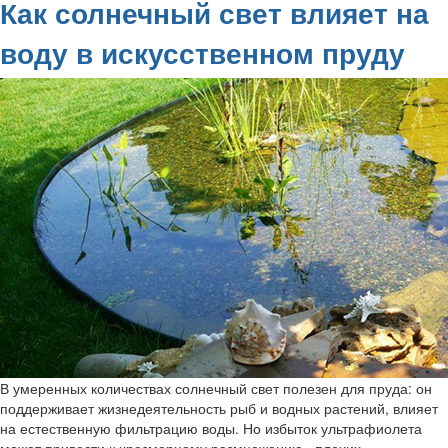
Как солнечный свет влияет на
воду в искусственном пруду
В умеренных количествах солнечный свет полезен для пруда: он
поддерживает жизнедеятельность рыб и водных растений, влияет
на естественную фильтрацию воды. Но избыток ультрафиолета
может привести к чрезмерному размножению «плохих»