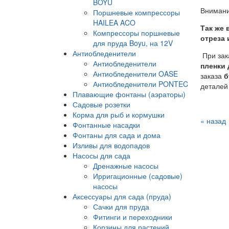
BOYU
Внимани
Поршневые компрессоры
HAILEA ACO
Так же 
Компрессоры поршневые
отреза 
для пруда Boyu, на 12V
Антиобледенители
При зак
Антиобледенители
пленки 
Антиобледенители OASE
заказа
б
Антиобледенители PONTEC
деталей 
Плавающие фонтаны (аэраторы)
Садовые розетки
Корма для рыб и кормушки
« назад
Фонтанные насадки
Фонтаны для сада и дома
Изливы для водопадов
Насосы для сада
Дренажные насосы
Ирригационные (садовые)
насосы
Аксессуары для сада (пруда)
Сачки для пруда
Фитинги и переходники
Корзины для растений