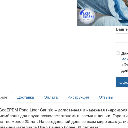
Ваш т
Да
мо
«Фе
дей
Офо
ание
Доставка
Оплата
Инструкция
Отзывы
GeoEPDM Pond Liner Carlisle – долговечная и надежная гидроизоля
мембраны для пруда позволяет экономить время и деньги. Гарант
яет не менее 25 лет. На сегодняшний день во всем мире эксплуати
ованием материала Понд Лайнер более 30 лет назад.