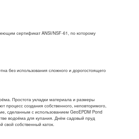
еющим сертификат ANSI/NSF-61, по которому
;
отна без использования сложного и дорогостоящего
оёма. Простота укладки материала и размеры
ют процесс создания собственного, неповторимого,
оёме, сделанным с использованием GeoEPDM Pond
стве водоёма для купания. Днём садовый пруд
ой свой собственный каток.