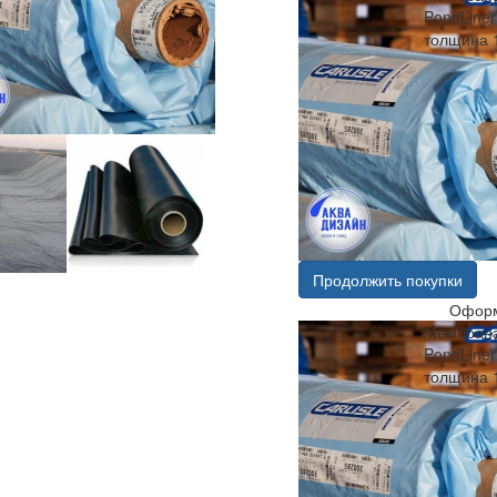
PondLiner
толщина 
Продолжить покупки
Оформ
Мембрана
PondLiner
толщина 