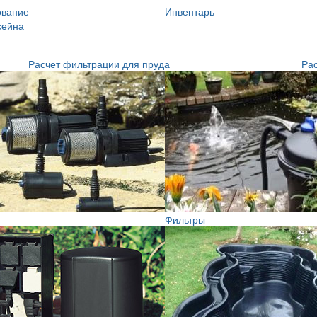
ование
Инвентарь
сейна
Расчет фильтрации для пруда
Рас
Фильтры