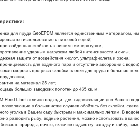
еристики:
енка для пруда GeoEPDM является единственным материалом, им
зрешается использование с питьевой водой;
превзойденная стойкость к низким температурам;
противление ударным нагрузкам любой интенсивности и силы;
дежная защита от воздействия кислот, ультрафиолета и озона;
проницаемость для водяного пара и отсутствие адсорбции с водой
сокая скорость процесса склейки пленки для пруда в большие пол
орудования;
рантия на материал 25 лет;
ощадь больших заводских полотен до 465 кв. м.
 Pond Liner отлично подходит для гидроизоляции дна Вашего вод
, позволяющие в большинстве случаев обойтись без склейки, сдела
ного уголка в Вашем саду быстрым и максимально лёгким. В вод
можно разводить рыбу, водные растения, можно использовать в каче
близость природы, ночью, включив подсветку, загадку и тайну, зим