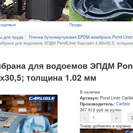
 садовые
Пруды
ы для пруда
Пленка бутилкаучуковая EPDM мембрана Pond Liner C
брана для водоемов ЭПДМ PondLiner Карлайл 4,88х30,5; толщина
брана для водоемов ЭПДМ Pond
8х30,5; толщина 1.02 мм
В наличии
Артикул:
Pond Liner Carlis
Производитель:
Carlisle
267 912 руб за рулон
-
+
Товар добавлен в корзину
Мембрана