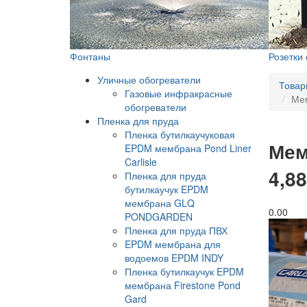
Фонтаны
Розетки
Уличные обогреватели
Товар
Газовые инфракрасные
Мем
обогреватели
Пленка для пруда
Пленка бутилкаучуковая
Мем
EPDM мембрана Pond Liner
Carlisle
4,8
Пленка для пруда
бутилкаучук EPDM
мембрана GLQ
0.0
0
PONDGARDEN
Пленка для пруда ПВХ
EPDM мембрана для
водоемов EPDM INDY
Пленка бутилкаучук EPDM
мембрана Firestone Pond
Gard