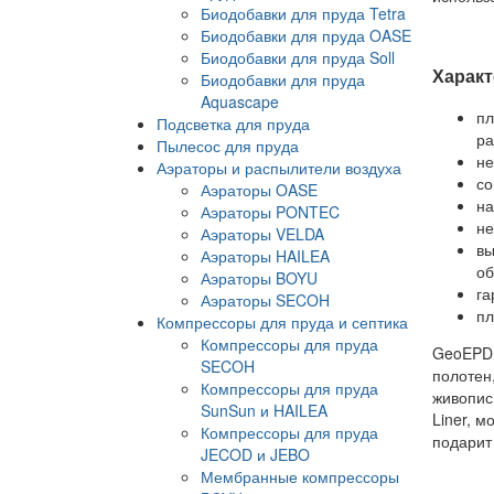
Биодобавки для пруда Tetra
Биодобавки для пруда OASE
Биодобавки для пруда Soll
Характ
Биодобавки для пруда
Aquascape
пл
Подсветка для пруда
ра
Пылесос для пруда
не
Аэраторы и распылители воздуха
со
Аэраторы OASE
на
Аэраторы PONTEC
не
Аэраторы VELDA
вы
Аэраторы HAILEA
об
Аэраторы BOYU
га
Аэраторы SECOH
пл
Компрессоры для пруда и септика
Компрессоры для пруда
GeoEPDM
SECOH
полотен
Компрессоры для пруда
живопис
SunSun и HAILEA
Liner, 
Компрессоры для пруда
подарит 
JECOD и JEBO
Мембранные компрессоры