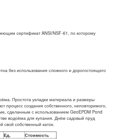
еющим сертификат ANSI/NSF-61, по которому
;
отна без использования сложного и дорогостоящего
оёма. Простота укладки материала и размеры
ют процесс создания собственного, неповторимого,
оёме, сделанным с использованием GeoEPDM Pond
стве водоёма для купания. Днём садовый пруд
ой свой собственный каток.
Ед.
Стоимость