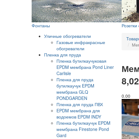
Фонтаны
Розетки
Уличные обогреватели
Товар
Газовые инфракрасные
Мем
обогреватели
Пленка для пруда
Пленка бутилкаучуковая
Мем
EPDM мембрана Pond Liner
Carlisle
8,0
Пленка для пруда
бутилкаучук EPDM
мембрана GLQ
0.0
0
PONDGARDEN
Пленка для пруда ПВХ
EPDM мембрана для
водоемов EPDM INDY
Пленка бутилкаучук EPDM
мембрана Firestone Pond
Gard