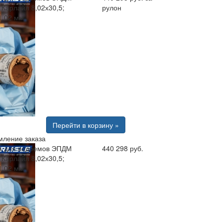
 Карлайл 8,02х30,5;
рулон
1.02 мм
Перейти в корзину »
ление заказа
 для водоемов ЭПДМ
440 298 руб.
 Карлайл 8,02х30,5;
1.02 мм