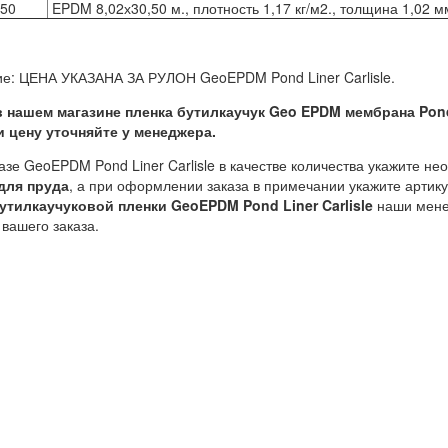
,50
EPDM 8,02х30,50 м., плотность 1,17 кг/м2., толщина 1,02 м
е: ЦЕНА УКАЗАНА ЗА РУЛОН GeoEPDM Pond Liner Carlisle.
в нашем магазине пленка бутилкаучук Geo EPDM мембрана Pond 
и цену уточняйте у менеджера.
азе GeoEPDM Pond Liner Carlisle в качестве количества укажите н
для пруда
, а при оформлении заказа в примечании укажите артик
утилкаучуковой пленки GeoEPDM Pond Liner Carlisle
наши менед
вашего заказа.