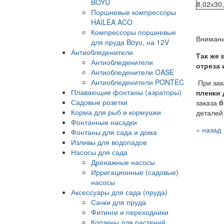
BOYU
8,02х30
Поршневые компрессоры
HAILEA ACO
Компрессоры поршневые
Внимани
для пруда Boyu, на 12V
Антиобледенители
Так же 
Антиобледенители
отреза 
Антиобледенители OASE
Антиобледенители PONTEC
При зак
Плавающие фонтаны (аэраторы)
пленки 
Садовые розетки
заказа
б
Корма для рыб и кормушки
деталей 
Фонтанные насадки
« назад
Фонтаны для сада и дома
Изливы для водопадов
Насосы для сада
Дренажные насосы
Ирригационные (садовые)
насосы
Аксессуары для сада (пруда)
Сачки для пруда
Фитинги и переходники
Корзины для растений