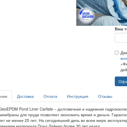
Ваш т
Да
мо
«Фе
дей
Офо
ание
Доставка
Оплата
Инструкция
Отзывы
GeoEPDM Pond Liner Carlisle – долговечная и надежная гидроизоля
мембраны для пруда позволяет экономить время и деньги. Гарант
яет не менее 25 лет. На сегодняшний день во всем мире эксплуати
ованием материала Понд Лайнер более 30 лет назад.