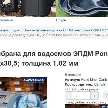
 садовые
Пруды
ы для пруда
Пленка бутилкаучуковая EPDM мембрана Pond Liner C
брана для водоемов ЭПДМ PondLiner Карлайл 8,02х30,5; толщина
брана для водоемов ЭПДМ Pond
2х30,5; толщина 1.02 мм
В наличии
Артикул:
Pond Liner Carlis
Производитель:
Carlisle
440 298 руб за рулон
-
+
Товар добавлен в корзину
Мембрана