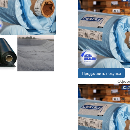
PondLiner
толщина 
Продолжить покупки
Оформ
Мембрана
PondLiner
толщина 