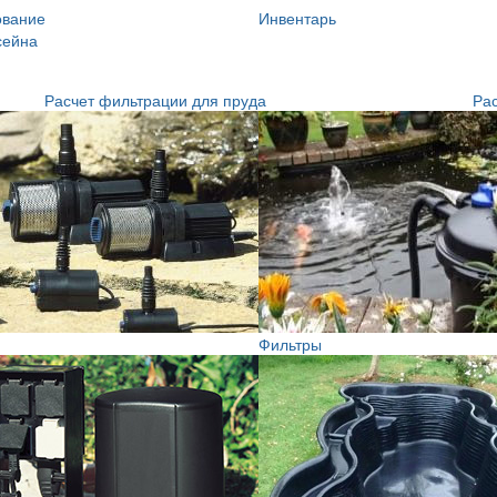
ование
Инвентарь
сейна
Расчет фильтрации для пруда
Рас
Фильтры