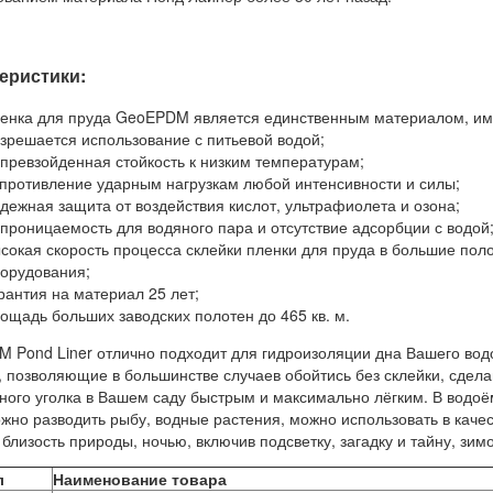
еристики:
енка для пруда GeoEPDM является единственным материалом, им
зрешается использование с питьевой водой;
превзойденная стойкость к низким температурам;
противление ударным нагрузкам любой интенсивности и силы;
дежная защита от воздействия кислот, ультрафиолета и озона;
проницаемость для водяного пара и отсутствие адсорбции с водой
сокая скорость процесса склейки пленки для пруда в большие пол
орудования;
рантия на материал 25 лет;
ощадь больших заводских полотен до 465 кв. м.
 Pond Liner отлично подходит для гидроизоляции дна Вашего вод
, позволяющие в большинстве случаев обойтись без склейки, сдела
ного уголка в Вашем саду быстрым и максимально лёгким. В вод
можно разводить рыбу, водные растения, можно использовать в каче
близость природы, ночью, включив подсветку, загадку и тайну, зим
л
Наименование товара