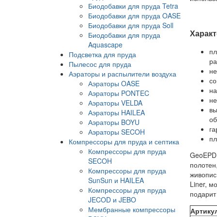
Биодобавки для пруда Tetra
Биодобавки для пруда OASE
Биодобавки для пруда Soll
Характ
Биодобавки для пруда
Aquascape
пл
Подсветка для пруда
ра
Пылесос для пруда
не
Аэраторы и распылители воздуха
со
Аэраторы OASE
на
Аэраторы PONTEC
не
Аэраторы VELDA
вы
Аэраторы HAILEA
об
Аэраторы BOYU
га
Аэраторы SECOH
пл
Компрессоры для пруда и септика
Компрессоры для пруда
GeoEPDM
SECOH
полотен
Компрессоры для пруда
живопис
SunSun и HAILEA
Liner, 
Компрессоры для пруда
подарит 
JECOD и JEBO
Мембранные компрессоры
Артику