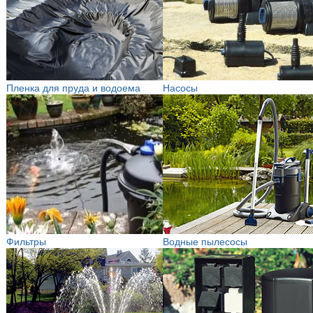
Пленка для пруда и водоема
Насосы
Фильтры
Водные пылесосы