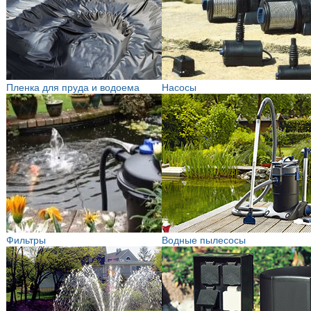
Пленка для пруда и водоема
Насосы
Фильтры
Водные пылесосы