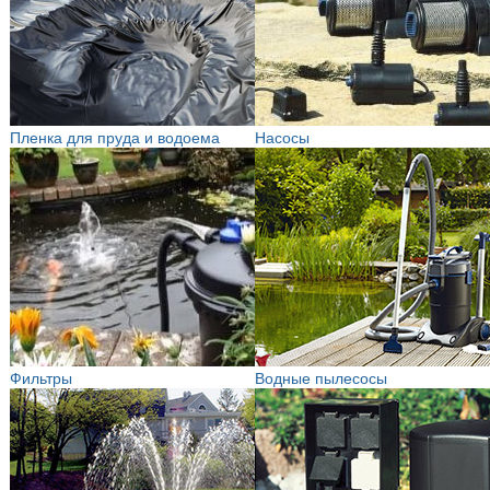
Пленка для пруда и водоема
Насосы
Фильтры
Водные пылесосы