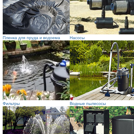
Пленка для пруда и водоема
Насосы
Фильтры
Водные пылесосы