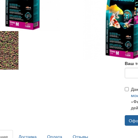
Ваш т
Да
мо
«Фе
дей
Офо
ание
Доставка
Оплата
Отзывы