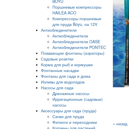
BOYU
Поршневые компрессоры
HAILEA ACO
Компрессоры поршневые
для пруда Boyu, на 12V
Антиобледенители
Антиобледенители
Антиобледенители OASE
Антиобледенители PONTEC
Плавающие фонтаны (аэраторы)
Садовые розетки
Корма для рыб и кормушки
Фонтанные насадки
Фонтаны для сада и дома
Изливы для водопадов
Насосы для сада
Дренажные насосы
Ирригационные (садовые)
насосы
Аксессуары для сада (пруда)
Сачки для пруда
Фитинги и переходники
« назад
Корзины для растений