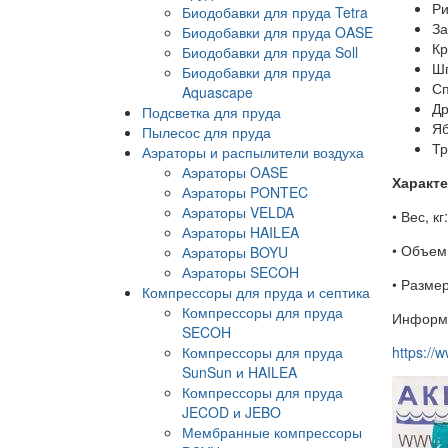
Ри
Биодобавки для пруда Tetra
З
Биодобавки для пруда OASE
Кр
Биодобавки для пруда Soll
Ш
Биодобавки для пруда
Сп
Aquascape
Др
Подсветка для пруда
Яб
Пылесос для пруда
Тр
Аэраторы и распылители воздуха
Аэраторы OASE
Характе
Аэраторы PONTEC
Аэраторы VELDA
• В
Аэраторы HAILEA
• О
Аэраторы BOYU
Аэраторы SECOH
• Разм
Компрессоры для пруда и септика
Компрессоры для пруда
Информа
SECOH
Компрессоры для пруда
https://
SunSun и HAILEA
Компрессоры для пруда
JECOD и JEBO
Мембранные компрессоры