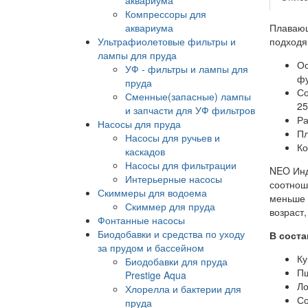
Компрессоры для
аквариума
Плаваю
Ультрафиолетовые фильтры и
подходя
лампы для пруда
Ос
УФ - фильтры и лампы для
фу
пруда
Со
Сменные(запасные) лампы
25
и запчасти для УФ фильтров
Ра
Насосы для пруда
Пл
Насосы для ручьев и
Ко
каскадов
Насосы для фильтрации
NEO Инд
Интерьерные насосы
соотнош
Скиммеры для водоема
меньше б
Скиммер для пруда
возраст,
Фонтанные насосы
Биодобавки и средства по уходу
В соста
за прудом и бассейном
Ку
Биодобавки для пруда
Пш
Prestige Aqua
Ло
Хлорелла и бактерии для
Со
пруда