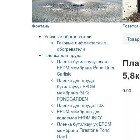
Фонтаны
Розетки
Уличные обогреватели
Товар
Газовые инфракрасные
обогреватели
Пленка для пруда
Пла
Пленка бутилкаучуковая
EPDM мембрана Pond Liner
5,8к
Carlisle
Пленка для пруда
бутилкаучук EPDM
0.0
0
мембрана GLQ
PONDGARDEN
Пленка для пруда ПВХ
EPDM мембрана для
водоемов EPDM INDY
Пленка бутилкаучук EPDM
мембрана Firestone Pond
Gard