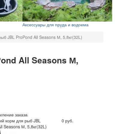
Аксессуары для пруда и водоема
б JBL ProPond All Seasons М, 5,8кг(32L)
nd All Seasons М,
ление заказа
й корм для рыб JBL
0 руб.
ll Seasons М, 5,8кг(32L)