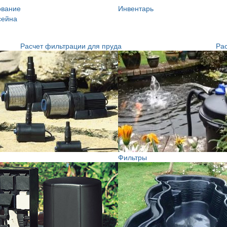
ование
Инвентарь
сейна
Расчет фильтрации для пруда
Рас
Фильтры