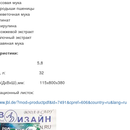
совая мука
ародыши пшеницы
еветочная мука
пинат
ирулина
ожжевой экстракт
лочный экстракт
авяная мука
ристики:
ес, кг: 5,8
бъем, л: 32
ер(ДхВхШ),мм: 115х800х380
ционный листок:
www.jbl.de/?mod=productpdf&id=7491&cpref=606&country=ru&lang=ru