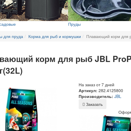
 садовые
Пруды
ы для пруда
Корма для рыб и кормушки
Плавающий корм для ры
вающий корм для рыб JBL ProPo
г(32L)
На заказ от 7 дней
Артикул:
282.4125800
Производитель:
JBL
Заказать
Оформ
Плавающи
ProPond A