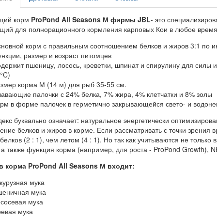
щий корм
ProPond All Seasons М фирмы JBL
- это специализиров
щий для полнорационного кормления карповых Кои в любое время
новной корм с правильным соотношением белков и жиров 3:1 по и
нкции, размер и возраст питомцев
держит пшеницу, лосось, креветки, шпинат и спирулину для силы 
°C)
змер корма М (14 м) для рыб 35-55 см.
авающие палочки с 24% белка, 7% жира, 4% клетчатки и 8% золы
рм в форме палочек в герметично закрывающейся свето- и водоне
екс буквально означает: натуральное энергетически оптимизирова
ение белков и жиров в корме. Если рассматривать с точки зрения 
елков (2 : 1), чем летом (4 : 1). Но так как учитываются не только
 а также функция корма (например, для роста - ProPond Growth), N
в корма ProPond All Seasons М входит:
курузная мука
еничная мука
сосевая мука
евая мука