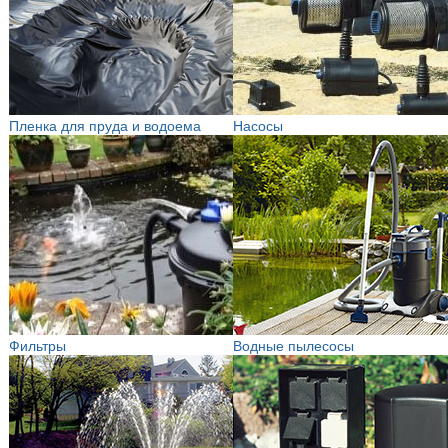
Пленка для пруда и водоема
Насосы
Фильтры
Водные пылесосы