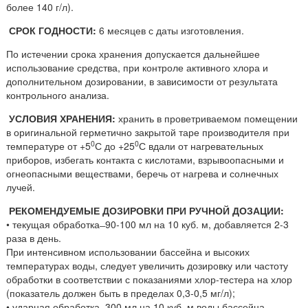
более 140 г/л).
СРОК ГОДНОСТИ:
6 месяцев с даты изготовления.
По истечении срока хранения допускается дальнейшее
использование средства, при контроле активного хлора и
дополнительном дозировании, в зависимости от результата
контрольного анализа.
УСЛОВИЯ ХРАНЕНИЯ:
хранить в проветриваемом помещении
в оригинальной герметично закрытой таре производителя при
0
0
температуре от +5
С до +25
С вдали от нагревательных
приборов, избегать контакта с кислотами, взрывоопасными и
огнеопасными веществами, беречь от нагрева и солнечных
лучей.
РЕКОМЕНДУЕМЫЕ ДОЗИРОВКИ ПРИ РУЧНОЙ ДОЗАЦИИ:
• текущая обработка ̶ 90-100 мл на 10 куб. м, добавляется 2-3
раза в день.
При интенсивном использовании бассейна и высоких
температурах воды, следует увеличить дозировку или частоту
обработки в соответствии с показаниями хлор-тестера на хлор
(показатель должен быть в пределах 0,3-0,5 мг/л);
• ударная обработка ̶ 300 мл на 10 куб. м воды бассейна.