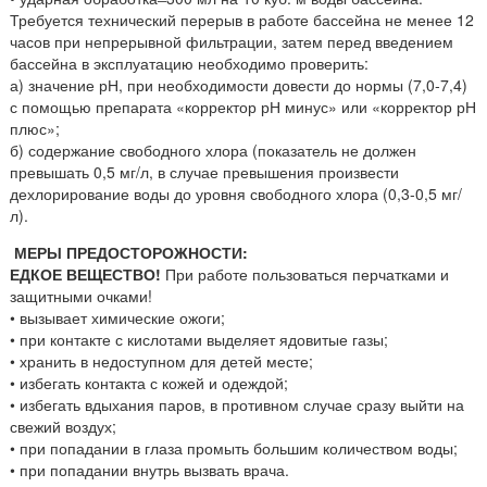
Требуется технический перерыв в работе бассейна не менее 12
часов при непрерывной фильтрации, затем перед введением
бассейна в эксплуатацию необходимо проверить:
а) значение рН, при необходимости довести до нормы (7,0-7,4)
с помощью препарата «корректор рН минус» или «корректор рН
плюс»;
б) содержание свободного хлора (показатель не должен
превышать 0,5 мг/л, в случае превышения произвести
дехлорирование воды до уровня свободного хлора (0,3-0,5 мг/
л).
МЕРЫ ПРЕДОСТОРОЖНОСТИ:
ЕДКОЕ ВЕЩЕСТВО!
При работе пользоваться перчатками и
защитными очками!
• вызывает химические ожоги;
• при контакте с кислотами выделяет ядовитые газы;
• хранить в недоступном для детей месте;
• избегать контакта с кожей и одеждой;
• избегать вдыхания паров, в противном случае сразу выйти на
свежий воздух;
• при попадании в глаза промыть большим количеством воды;
• при попадании внутрь вызвать врача.