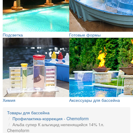
Подсветка
Готовые формы
Химия
Аксессуары для бассейна
Товары для бассейна
Профилактика-коррекция - Chemoform
Альба супер К альгицид непенящийся 14% 1л.
Chemoform