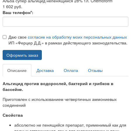
Альба супер альгицид непенящийся 28% 1л. Chemoform
1 602 руб.
Ваш телефон*:
Даю свое
согласие на обработку моих персональных данных
ИП «Ферцер Д.Д.» в рамках действующего законодательства.
Оформить заказ
Описание
Доставка
Оплата
Отзывы
Альгицид против водорослей, бактерий и грибков в
бассейне.
Приготовлен с использованием четвертичных аммониевых
соединений
Свойства
абсолютно не пенящийся препарат, применимый как для
водных аттракционов, так и для гидромассажных ванн