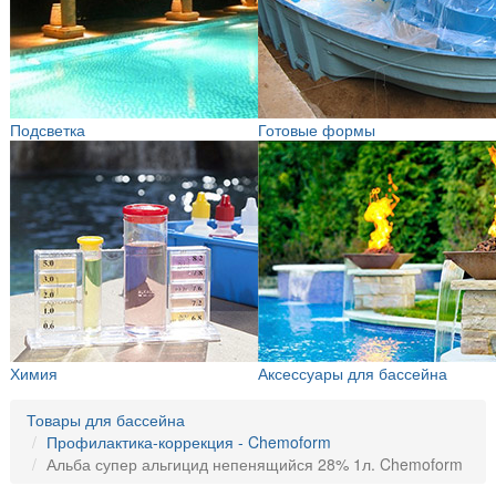
Подсветка
Готовые формы
Химия
Аксессуары для бассейна
Товары для бассейна
Профилактика-коррекция - Chemoform
Альба супер альгицид непенящийся 28% 1л. Chemoform