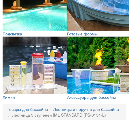
Подсветка
Готовые формы
Химия
Аксессуары для бассейна
Товары для бассейна
Лестницы и поручни для бассейна
Лестница 5 ступеней IML STANDARD (PS-0154-L)