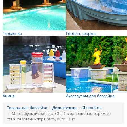
Подсветка
Готовые формы
Химия
Аксессуары для бассейна
Товары для бассейна
Дезинфекция - Chemoform
Многофункциональные 3 в 1 медленнорастворимые
стаб. таблетки хлора 80%, 20гр., 1 кг