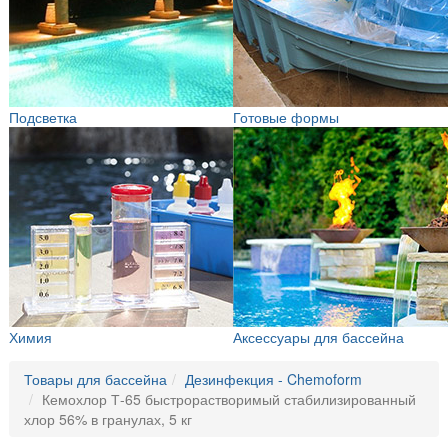
Подсветка
Готовые формы
Химия
Аксессуары для бассейна
Товары для бассейна
Дезинфекция - Chemoform
Кемохлор Т-65 быстрорастворимый стабилизированный
хлор 56% в гранулах, 5 кг