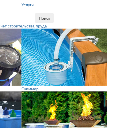
Услуги
Поиск
чет строительства пруда
Скиммер