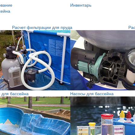
ование
Инвентарь
сейна
Расчет фильтрации для пруда
Рас
 для бассейна
Насосы для бассейна