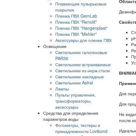
Област
Плавающие пузырьковые
покрытия
Дезинфи
Пленка ПВХ GemLab
Пленка ПВХ "Renolit"
Свойст
Пленка ПВХ "Haogenplast"
Ст
Пленка ПВХ "Mehler"
рН
Аксессуары для пленки ПВХ
Ра
Освещение
Ре
Светильники галогеновые
Пр
PAR56
Ус
Светильники встраиваемые
Светильники из нерж.стали
ВНИМА
Светильники накладные
Светильники Astral
Примен
Лампы
Для пер
Пульты управления,
трансформаторы,
Для про
аксессуары
Средства для определения
Не кида
параметров воды
после к
Фотометры, тестеры и
Идеальн
принадлежности Lovibond