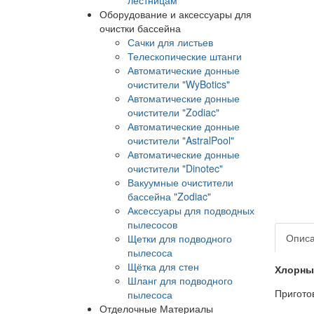
Оборудование и аксессуары для
очистки бассейна
Сачки для листьев
Телескопические штанги
Автоматические донные
очистители "WyBotics"
Автоматические донные
очистители "Zodiac"
Автоматические донные
очистители "AstralPool"
Автоматические донные
очистители "Dinotec"
Вакуумные очистители
бассейна "Zodiac"
Аксессуары для подводных
пылесосов
Опис
Щетки для подводного
пылесоса
Щётка для стен
Хлорный
Шланг для подводного
Пригото
пылесоса
Отделочные Материалы