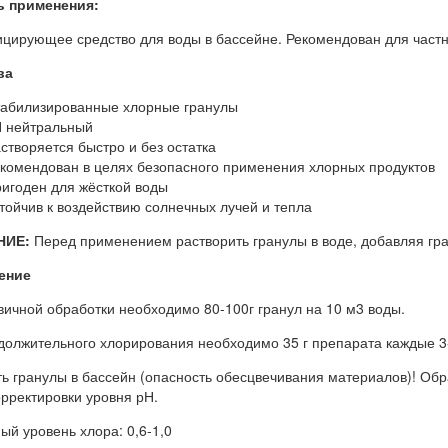
ь применения:
цирующее средство для воды в бассейне. Рекомендован для частн
ва
абилизированные хлорные гранулы
 нейтральный
створяется быстро и без остатка
комендован в целях безопасного применения хлорных продуктов
игоден для жёсткой воды
тойчив к воздействию солнечных лучей и тепла
НИЕ:
Перед применением растворить гранулы в воде, добавляя гран
ение
вичной обработки необходимо 80-100г гранул на 10 м3 воды.
должительного хлорирования необходимо 35 г препарата каждые 3-
ть гранулы в бассейн (опасность обесцвечивания материалов)! Об
орректировки уровня рН.
ый уровень хлора: 0,6-1,0