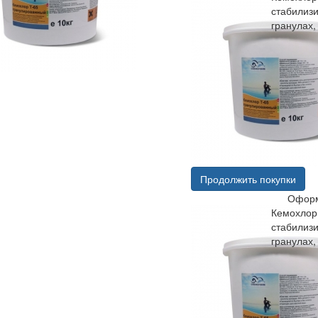
стабилиз
гранулах, 
Продолжить покупки
Оформ
Кемохлор
стабилиз
гранулах, 