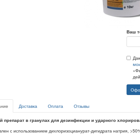
Ваш т
Да
мо
«Фе
дей
Офо
ание
Доставка
Оплата
Отзывы
 препарат в гранулах для дезинфекции и ударного хлориров
влен с использованием дихлоризоцианурат-дигидрата натрия, >50%