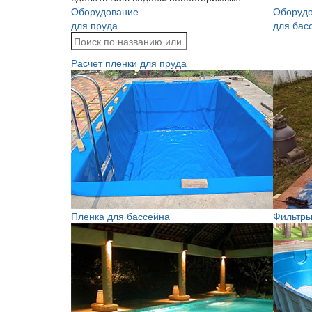
Оборудование
Оборуд
для пруда
для бас
Расчет пленки для пруда
Пленка для бассейна
Фильтры