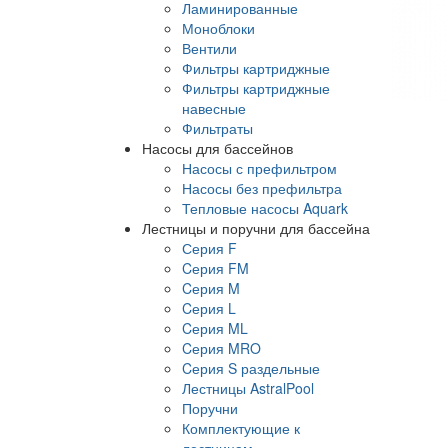
Ламинированные
Моноблоки
Вентили
Фильтры картриджные
Фильтры картриджные
навесные
Фильтраты
Насосы для бассейнов
Насосы с префильтром
Насосы без префильтра
Тепловые насосы Aquark
Лестницы и поручни для бассейна
Серия F
Cерия FM
Cерия M
Cерия L
Cерия ML
Cерия MRO
Cерия S раздельные
Лестницы AstralPool
Поручни
Комплектующие к
лестницам