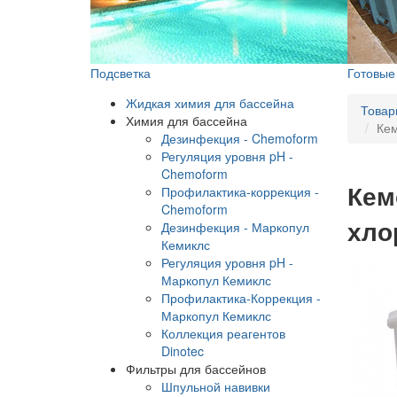
Подсветка
Готовы
Жидкая химия для бассейна
Товар
Химия для бассейна
Кем
Дезинфекция - Chemoform
Регуляция уровня pH -
Chemoform
Кем
Профилактика-коррекция -
Chemoform
хло
Дезинфекция - Маркопул
Кемиклс
Регуляция уровня pH -
Маркопул Кемиклс
Профилактика-Коррекция -
Маркопул Кемиклс
Коллекция реагентов
Dinotec
Фильтры для бассейнов
Шпульной навивки