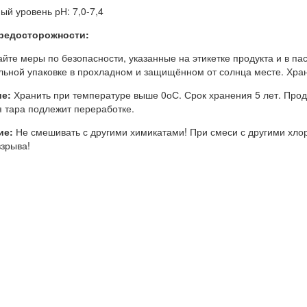
ый уровень рН: 7,0-7,4
редосторожности:
йте меры по безопасности, указанные на этикетке продукта и в пас
льной упаковке в прохладном и защищённом от солнца месте. Хран
е:
Хранить при температуре выше 0оС. Срок хранения 5 лет. Проду
 тара подлежит переработке.
ие:
Не смешивать с другими химикатами! При смеси с другими хл
взрыва!