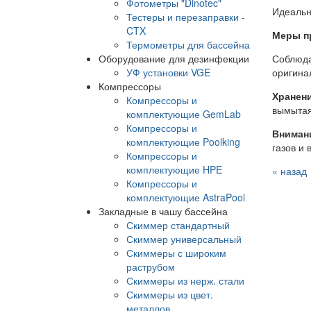
Фотометры "Dinotec"
Идеальн
Тестеры и перезаправки -
CTX
Меры п
Термометры для бассейна
Оборудование для дезинфекции
Соблюда
УФ установки VGE
оригина
Компрессоры
Хранени
Компрессоры и
вымытая
комплектующие GemLab
Компрессоры и
Вниман
комплектующие Poolking
газов и 
Компрессоры и
комплектующие HPE
« назад
Компрессоры и
комплектующие AstraPool
Закладные в чашу бассейна
Скиммер стандартный
Скиммер универсальный
Скиммеры с широким
раструбом
Скиммеры из нерж. стали
Скиммеры из цвет.
металлов