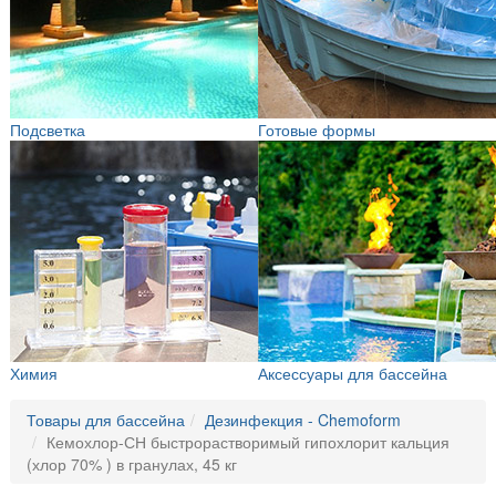
Подсветка
Готовые формы
Химия
Аксессуары для бассейна
Товары для бассейна
Дезинфекция - Chemoform
Кемохлор-СН быстрорастворимый гипохлорит кальция
(хлор 70% ) в гранулах, 45 кг