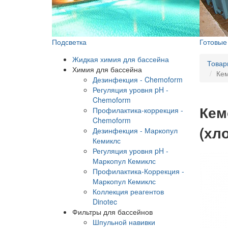
Подсветка
Готовы
Жидкая химия для бассейна
Товар
Химия для бассейна
Кем
Дезинфекция - Chemoform
Регуляция уровня pH -
Chemoform
Кем
Профилактика-коррекция -
Chemoform
(хло
Дезинфекция - Маркопул
Кемиклс
Регуляция уровня pH -
Маркопул Кемиклс
Профилактика-Коррекция -
Маркопул Кемиклс
Коллекция реагентов
Dinotec
Фильтры для бассейнов
Шпульной навивки