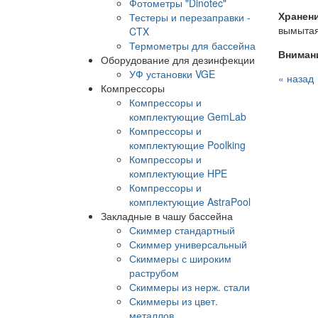
Фотометры "Dinotec"
Хранени
Тестеры и перезаправки -
вымытая
CTX
Термометры для бассейна
Вниман
Оборудование для дезинфекции
УФ установки VGE
« назад
Компрессоры
Компрессоры и
комплектующие GemLab
Компрессоры и
комплектующие Poolking
Компрессоры и
комплектующие HPE
Компрессоры и
комплектующие AstraPool
Закладные в чашу бассейна
Скиммер стандартный
Скиммер универсальный
Скиммеры с широким
раструбом
Скиммеры из нерж. стали
Скиммеры из цвет.
металлов