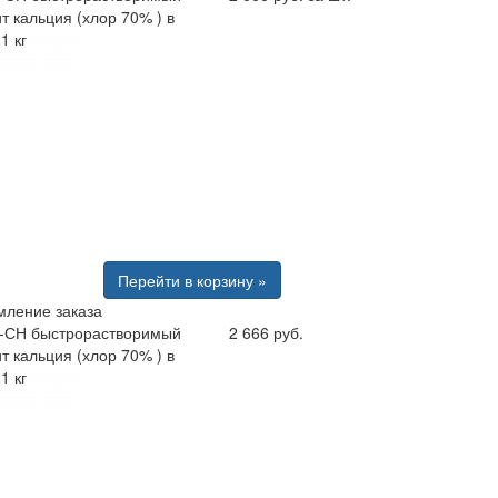
т кальция (хлор 70% ) в
1 кг
Перейти в корзину »
ление заказа
-СН быстрорастворимый
2 666 руб.
т кальция (хлор 70% ) в
1 кг