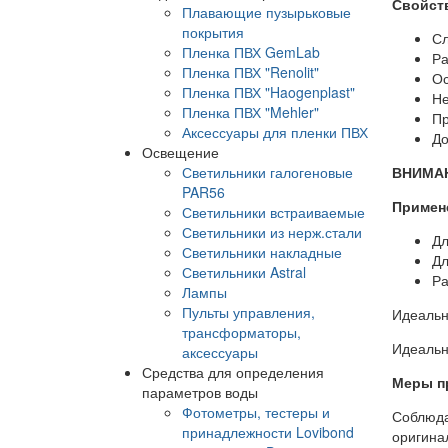
Свойст
Плавающие пузырьковые
покрытия
Сл
Пленка ПВХ GemLab
Ра
Пленка ПВХ "Renolit"
Ос
Пленка ПВХ "Haogenplast"
Не
Пленка ПВХ "Mehler"
Пр
Аксессуары для пленки ПВХ
До
Освещение
Светильники галогеновые
ВНИМА
PAR56
Примен
Светильники встраиваемые
Светильники из нерж.стали
Дл
Светильники накладные
Дл
Светильники Astral
Ра
Лампы
Пульты управления,
Идеальн
трансформаторы,
Идеальн
аксессуары
Средства для определения
Меры п
параметров воды
Фотометры, тестеры и
Соблюда
принадлежности Lovibond
оригина