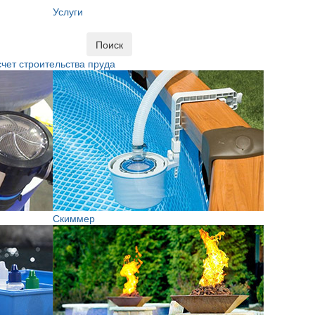
Услуги
Поиск
чет строительства пруда
Скиммер