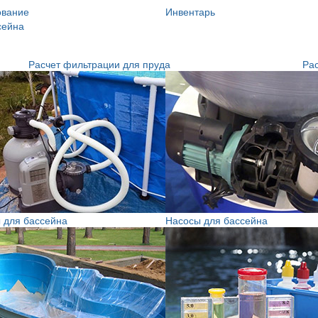
ование
Инвентарь
сейна
Расчет фильтрации для пруда
Рас
 для бассейна
Насосы для бассейна