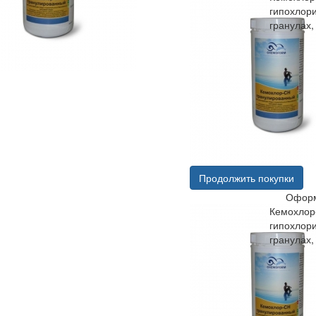
гипохлори
гранулах, 
Продолжить покупки
Оформ
Кемохлор
гипохлори
гранулах, 