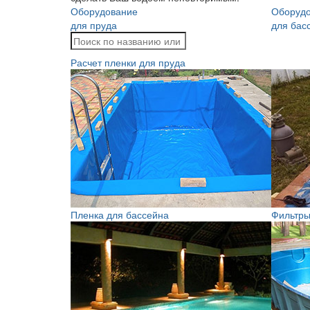
Оборудование
Оборуд
для пруда
для бас
Расчет пленки для пруда
Пленка для бассейна
Фильтры