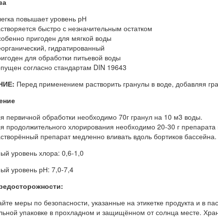
ва
егка повышает уровень рН
створяется быстро с незначительным остатком
обенно пригоден для мягкой воды
органический, гидратированный
игоден для обработки питьевой воды
пущен согласно стандартам DIN 19643
НИЕ:
Перед применением растворить гранулы в воде, добавляя гран
ение
я первичной обработки необходимо 70г гранул на 10 м3 воды.
я продолжительного хлорирования необходимо 20-30 г препарата 
створённый препарат медленно вливать вдоль бортиков бассейна.
ый уровень хлора: 0,6-1,0
ый уровень рН: 7,0-7,4
редосторожности:
йте меры по безопасности, указанные на этикетке продукта и в пас
льной упаковке в прохладном и защищённом от солнца месте. Хран