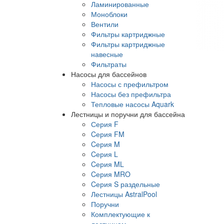
Ламинированные
Моноблоки
Вентили
Фильтры картриджные
Фильтры картриджные
навесные
Фильтраты
Насосы для бассейнов
Насосы с префильтром
Насосы без префильтра
Тепловые насосы Aquark
Лестницы и поручни для бассейна
Серия F
Cерия FM
Cерия M
Cерия L
Cерия ML
Cерия MRO
Cерия S раздельные
Лестницы AstralPool
Поручни
Комплектующие к
лестницам