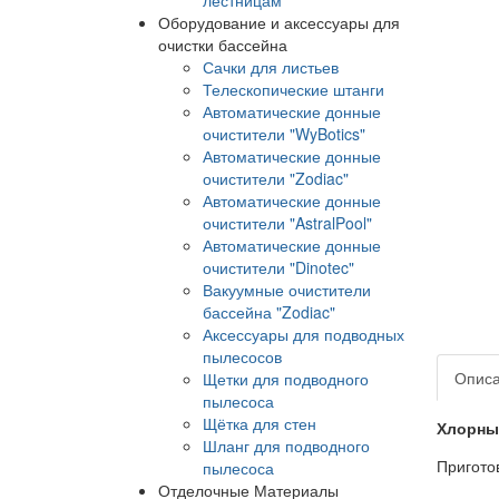
Оборудование и аксессуары для
очистки бассейна
Сачки для листьев
Телескопические штанги
Автоматические донные
очистители "WyBotics"
Автоматические донные
очистители "Zodiac"
Автоматические донные
очистители "AstralPool"
Автоматические донные
очистители "Dinotec"
Вакуумные очистители
бассейна "Zodiac"
Аксессуары для подводных
пылесосов
Опис
Щетки для подводного
пылесоса
Щётка для стен
Хлорный
Шланг для подводного
Пригото
пылесоса
Отделочные Материалы