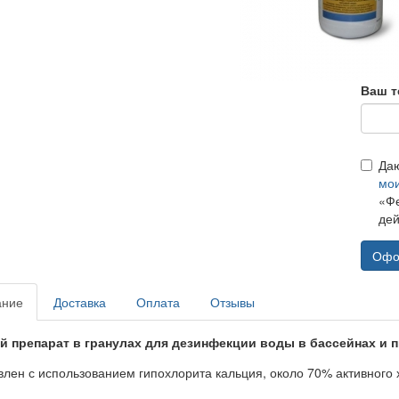
Ваш т
Да
мо
«Фе
дей
Офо
ание
Доставка
Оплата
Отзывы
 препарат в гранулах для дезинфекции воды в бассейнах и 
влен с использованием гипохлорита кальция, около 70% активного 