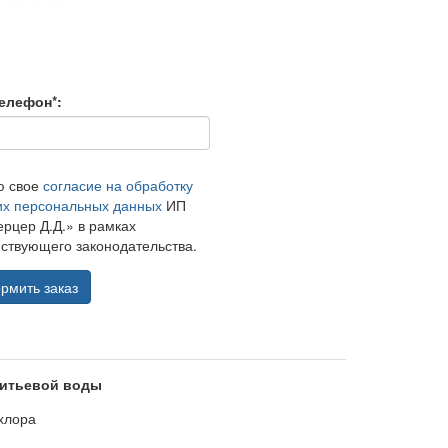
елефон*:
ю свое
согласие на обработку
их персональных данных
ИП
рцер Д.Д.» в рамках
ствующего законодательства.
рмить заказ
питьевой воды
хлора