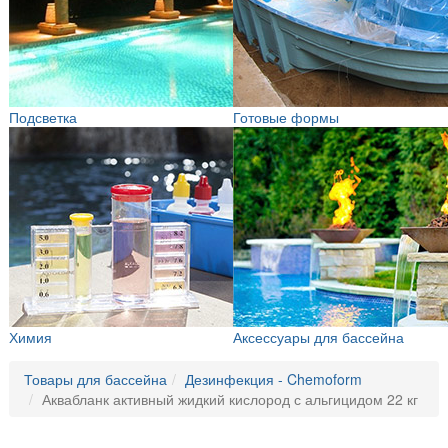
Подсветка
Готовые формы
Химия
Аксессуары для бассейна
Товары для бассейна
Дезинфекция - Chemoform
Аквабланк активный жидкий кислород с альгицидом 22 кг