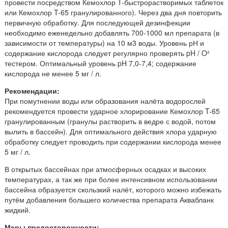
провести посредством Кемохлор T-быстрорастворимых таблеток
или Кемохлор T-65 гранулированного). Через два дня повторить
первичную обработку. Для последующей дезинфекции
необходимо еженедельно добавлять 700-1000 мл препарата (в
зависимости от температуры) на 10 м3 воды. Уровень рН и
содержание кислорода следует регулярно проверять pH / O²
тестером. Оптимальный уровень pH 7,0-7,4; содержание
кислорода не менее 5 мг / л.
Рекомендации:
При помутнении воды или образования налёта водорослей
рекомендуется провести ударное хлорирование Кемохлор T-65
гранулированным (гранулы растворить в ведре с водой, потом
вылить в бассейн). Для оптимального действия хлора ударную
обработку следует проводить при содержании кислорода менее
5 мг / л.
В открытых бассейнах при атмосферных осадках и высоких
температурах, а так же при более интенсивном использовании
бассейна образуется скользкий налёт, которого можно избежать
путём добавления большего количества препарата Аквабланк
жидкий.
Меры предосторожности: