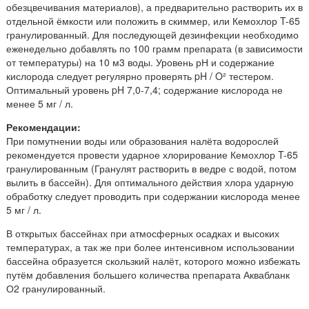
обезцвечивания материалов), а предварительно растворить их в
отдельной ёмкости или положить в скиммер, или Кемохлор T-65
гранулированный. Для последующей дезинфекции необходимо
еженедельно добавлять по 100 грамм препарата (в зависимости
от температуры) на 10 м3 воды. Уровень рН и содержание
кислорода следует регулярно проверять pH / O² тестером.
Оптимальный уровень pH 7,0-7,4; содержание кислорода не
менее 5 мг / л.
Рекомендации:
При помутнении воды или образования налёта водорослей
рекомендуется провести ударное хлорирование Кемохлор T-65
гранулированным (Гранулят растворить в ведре с водой, потом
вылить в бассейн). Для оптимального действия хлора ударную
обработку следует проводить при содержании кислорода менее
5 мг / л.
В открытых бассейнах при атмосферных осадках и высоких
температурах, а так же при более интенсивном использовании
бассейна образуется скользкий налёт, которого можно избежать
путём добавления большего количества препарата Аквабланк
О2 гранулированный.