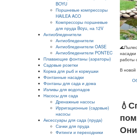
BOYU
Поршневые компрессоры
HAILEA ACO
Компрессоры поршневые
для пруда Boyu, на 12V
Антиобледенители
Антиобледенители
Антиобледенители OASE
🌊Пылес
Антиобледенители PONTEC
насадки
Плавающие фонтаны (аэраторы)
работы 
Садовые розетки
В новой
Корма для рыб и кормушки
Фонтанные насадки
Об
Фонтаны для сада и дома
Изливы для водопадов
Насосы для сада
Дренажные насосы
💧С
Ирригационные (садовые)
насосы
пом
Аксессуары для сада (пруда)
Сачки для пруда
Они
Фитинги и переходники