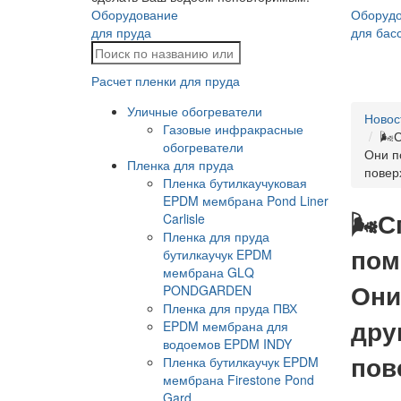
Оборудование
Оборуд
для пруда
для бас
Расчет пленки для пруда
Уличные обогреватели
Новос
Газовые инфракрасные
🌬С
обогреватели
Они п
Пленка для пруда
повер
Пленка бутилкаучуковая
EPDM мембрана Pond Liner
🌬С
Carlisle
Пленка для пруда
пом
бутилкаучук EPDM
мембрана GLQ
Они
PONDGARDEN
Пленка для пруда ПВХ
дру
EPDM мембрана для
водоемов EPDM INDY
пов
Пленка бутилкаучук EPDM
мембрана Firestone Pond
Gard