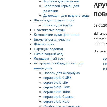
Корзины для растений
дру
Береговой карман для
растений
пов
Декорация для водного сада
Шланги для пруда и сада
Шланги для пруда
02.05.2
Пластиковые пруды
🌊Пылес
Композиции сухих фонтанов
насадки
Биологическая очистка
работы 
Живой огонь
Парящий водопад
В новой
Патио водный сад
Ландшафтный свет
Об
Аквариумы и оборудования для
Об
аквариумов
и 
Насосы для аквариума
серия biorb CUBE
серия biorb Life
серия biorb Flow
серия biorb Tube
серия biorb Classic
серия biorb Halo
Стойки для аквариумов