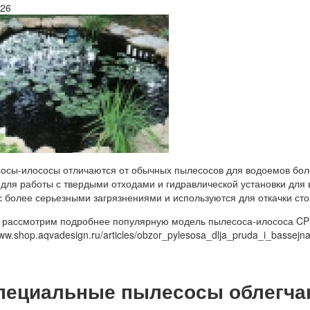
026
осы-илососы отличаются от обычных пылесосов для водоемов бо
 для работы с твердыми отходами и гидравлической установки для 
с более серьезными загрязнениями и используются для откачки сто
е рассмотрим подробнее популярную модель пылесоса-илососа CP
www.shop.aqvadesign.ru/articles/obzor_pylesosa_dlja_pruda_i_bassej
пециальные пылесосы облегчаю