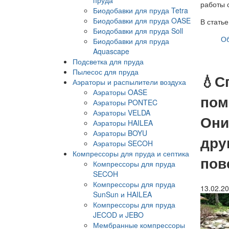
работы 
Биодобавки для пруда Tetra
Биодобавки для пруда OASE
В стать
Биодобавки для пруда Soll
Об
Биодобавки для пруда
Aquascape
Подсветка для пруда
Пылесос для пруда
💧С
Аэраторы и распылители воздуха
Аэраторы OASE
пом
Аэраторы PONTEC
Аэраторы VELDA
Они
Аэраторы HAILEA
Аэраторы BOYU
дру
Аэраторы SECOH
Компрессоры для пруда и септика
пов
Компрессоры для пруда
SECOH
Компрессоры для пруда
13.02.2
SunSun и HAILEA
Компрессоры для пруда
JECOD и JEBO
Мембранные компрессоры