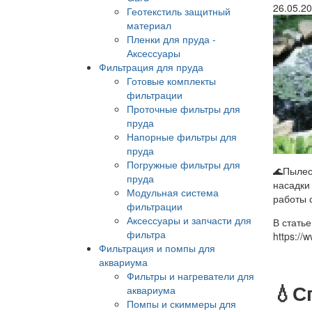
26.05.2
Геотекстиль защитный
материал
Пленки для пруда -
Аксессуары
Фильтрация для пруда
Готовые комплекты
фильтрации
Проточные фильтры для
пруда
Напорные фильтры для
пруда
Погружные фильтры для
🌊Пылес
пруда
насадки
Модульная система
работы 
фильтрации
Аксессуары и запчасти для
В стать
фильтра
https://
Фильтрация и помпы для
аквариума
Фильтры и нагреватели для
💧С
аквариума
Помпы и скиммеры для