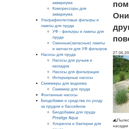
пом
аквариума
Компрессоры для
Они
аквариума
Ультрафиолетовые фильтры и
дру
лампы для пруда
УФ - фильтры и лампы для
пов
пруда
Сменные(запасные) лампы
и запчасти для УФ фильтров
27.06.2
Насосы для пруда
Насосы для ручьев и
каскадов
Насосы для фильтрации
Интерьерные насосы
Скиммеры для водоема
Скиммер для пруда
Фонтанные насосы
Биодобавки и средства по уходу
за прудом и бассейном
Биодобавки для пруда
Prestige Aqua
🌊Пылес
Хлорелла и бактерии для
насадки
пруда