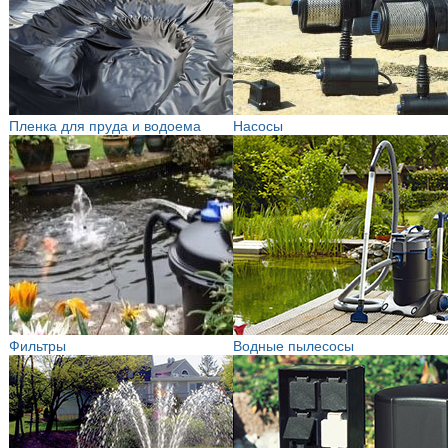
Пленка для пруда и водоема
Насосы
Фильтры
Водные пылесосы