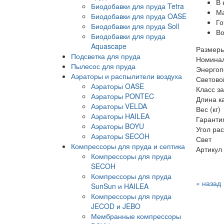
В 
Биодобавки для пруда Tetra
Ма
Биодобавки для пруда OASE
Го
Биодобавки для пруда Soll
Во
Биодобавки для пруда
Aquascape
Размеры
Подсветка для пруда
Номинал
Пылесос для пруда
Энергоп
Аэраторы и распылители воздуха
Световой
Аэраторы OASE
Класс з
Аэраторы PONTEC
Длина к
Аэраторы VELDA
Вес (кг)
Аэраторы HAILEA
Гаранти
Аэраторы BOYU
Угол ра
Аэраторы SECOH
Свет
Компрессоры для пруда и септика
Артикул
Компрессоры для пруда
SECOH
Компрессоры для пруда
« назад
SunSun и HAILEA
Компрессоры для пруда
JECOD и JEBO
Мембранные компрессоры