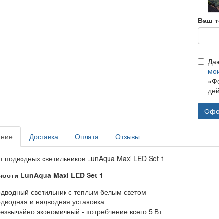
Ваш т
Да
мо
«Фе
дей
Офо
ание
Доставка
Оплата
Отзывы
т подводных светильников LunAqua Maxi LED Set 1
ости LunAqua Maxi LED Set 1
дводный светильник с теплым белым светом
дводная и надводная установка
езвычайно экономичный - потребление всего 5 Вт