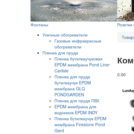
Фонтаны
Розетки
Уличные обогреватели
Товар
Газовые инфракрасные
обогреватели
Пленка для пруда
Ком
Пленка бутилкаучуковая
EPDM мембрана Pond Liner
Carlisle
0.0
0
Пленка для пруда
бутилкаучук EPDM
мембрана GLQ
PONDGARDEN
Пленка для пруда ПВХ
EPDM мембрана для
водоемов EPDM INDY
Пленка бутилкаучук EPDM
мембрана Firestone Pond
Gard