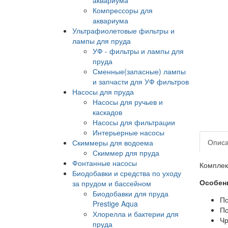
Компрессоры для
аквариума
Ультрафиолетовые фильтры и
лампы для пруда
УФ - фильтры и лампы для
пруда
Сменные(запасные) лампы
и запчасти для УФ фильтров
Насосы для пруда
Насосы для ручьев и
каскадов
Насосы для фильтрации
Интерьерные насосы
Опис
Скиммеры для водоема
Скиммер для пруда
Фонтанные насосы
Комплек
Биодобавки и средства по уходу
Особенн
за прудом и бассейном
Биодобавки для пруда
По
Prestige Aqua
По
Хлорелла и бактерии для
Чр
пруда