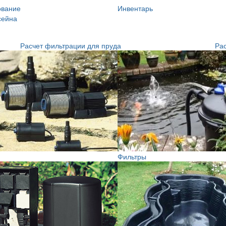
ование
Инвентарь
сейна
Расчет фильтрации для пруда
Рас
Фильтры