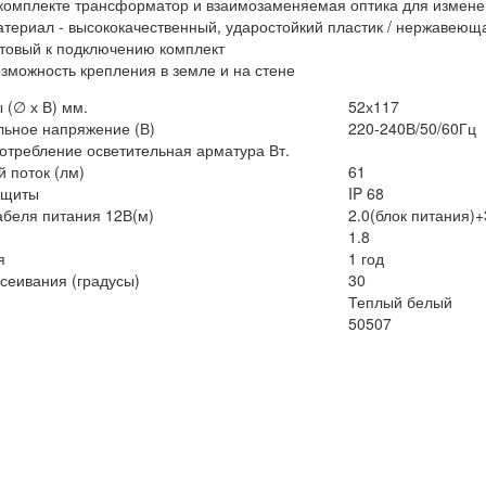
комплекте трансформатор и взаимозаменяемая оптика для изменени
териал - высококачественный, ударостойкий пластик / нержавеющ
товый к подключению комплект
зможность крепления в земле и на стене
 (∅ х В) мм.
52х117
ьное напряжение (В)
220-240В/50/60Гц
отребление осветительная арматура Вт.
 поток (лм)
61
ащиты
IP 68
абеля питания 12В(м)
2.0(блок питания)+
1.8
я
1 год
ссеивания (градусы)
30
Теплый белый
50507