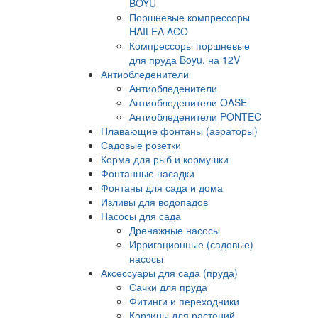
BOYU
Поршневые компрессоры
HAILEA ACO
Компрессоры поршневые
для пруда Boyu, на 12V
Антиобледенители
Антиобледенители
Антиобледенители OASE
Антиобледенители PONTEC
Плавающие фонтаны (аэраторы)
Садовые розетки
Корма для рыб и кормушки
Фонтанные насадки
Фонтаны для сада и дома
Изливы для водопадов
Насосы для сада
Дренажные насосы
Ирригационные (садовые)
насосы
Аксессуары для сада (пруда)
Сачки для пруда
Фитинги и переходники
Корзины для растений