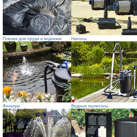
Пленка для пруда и водоема
Насосы
Фильтры
Водные пылесосы