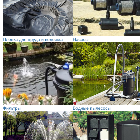
Пленка для пруда и водоема
Насосы
Фильтры
Водные пылесосы