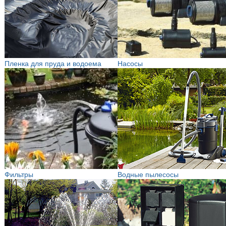
Пленка для пруда и водоема
Насосы
Фильтры
Водные пылесосы