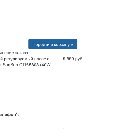
Перейти в корзину »
ление заказа
й регулируемый насос с
9 550 руб.
и SunSun CTP-5803 (40W,
елефон*: