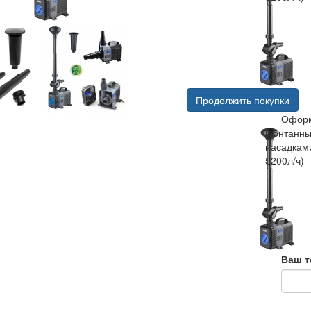
Продолжить покупки
Оформ
Фонтанны
насадкам
5200л/ч)
Ваш т