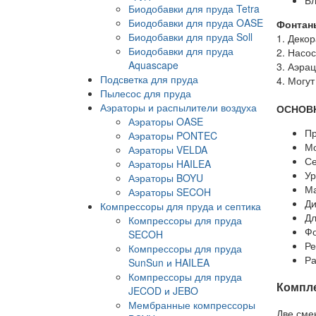
Бл
Биодобавки для пруда Tetra
Биодобавки для пруда OASE
Фонтаны
Биодобавки для пруда Soll
1. Деко
Биодобавки для пруда
2. Насос
Aquascape
3. Аэра
Подсветка для пруда
4. Могу
Пылесос для пруда
Аэраторы и распылители воздуха
ОСНОВН
Аэраторы OASE
Пр
Аэраторы PONTEC
Мо
Аэраторы VELDA
Се
Аэраторы HAILEA
Ур
Аэраторы BOYU
Ма
Аэраторы SECOH
Ди
Компрессоры для пруда и септика
Дл
Компрессоры для пруда
Фо
SECOH
Ре
Компрессоры для пруда
Ра
SunSun и HAILEA
Компрессоры для пруда
Компл
JECOD и JEBO
Мембранные компрессоры
Две сме