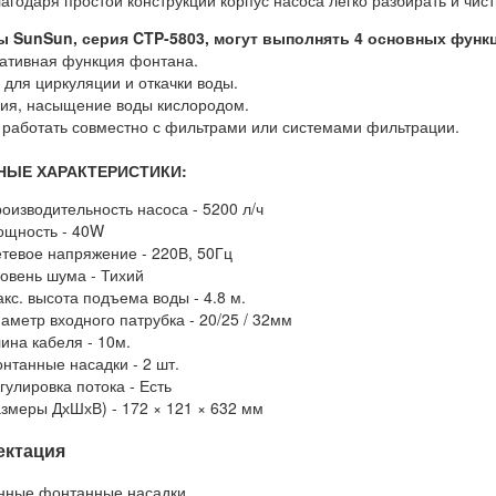
агодаря простой конструкции корпус насоса легко разбирать и чист
 SunSun, серия CTP-5803, могут выполнять 4 основных функ
ративная функция фонтана.
 для циркуляции и откачки воды.
ция, насыщение воды кислородом.
т работать совместно с фильтрами или системами фильтрации.
ЫЕ ХАРАКТЕРИСТИКИ:
оизводительность насоса - 5200 л/ч
щность - 40W
тевое напряжение - 220В, 50Гц
овень шума - Тихий
кс. высота подъема воды - 4.8 м.
аметр входного патрубка - 20/25 / 32мм
ина кабеля - 10м.
нтанные насадки - 2 шт.
гулировка потока - Есть
змеры ДхШхВ) - 172 × 121 × 632 мм
ектация
нные фонтанные насадки