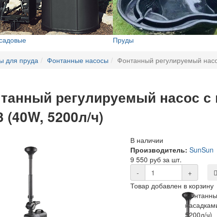
 садовые
Пруды
ы для пруда
Фонтанные насосы
Фонтанный регулируемый насо
танный регулируемый насос с 
3 (40W, 5200л/ч)
В наличии
Производитель:
SunSun
9 550 руб за шт.
-
+
Товар добавлен в корзину
Фонтанны
насадкам
5200л/ч)