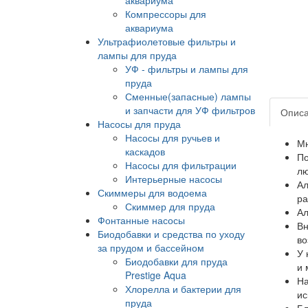
Компрессоры для
аквариума
Ультрафиолетовые фильтры и
лампы для пруда
УФ - фильтры и лампы для
пруда
Сменные(запасные) лампы
и запчасти для УФ фильтров
Опис
Насосы для пруда
Насосы для ручьев и
Мн
каскадов
По
Насосы для фильтрации
лю
Интерьерные насосы
Ал
Скиммеры для водоема
ра
Скиммер для пруда
Ал
Фонтанные насосы
Вн
Биодобавки и средства по уходу
во
за прудом и бассейном
У 
Биодобавки для пруда
и 
Prestige Aqua
На
Хлорелла и бактерии для
ис
пруда