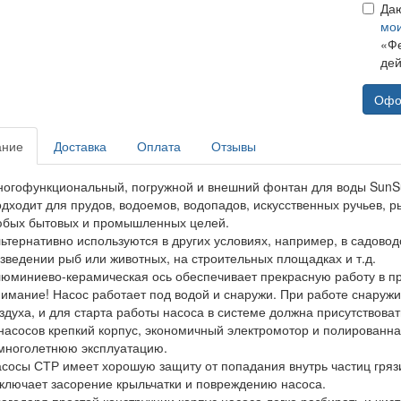
Да
мо
«Фе
дей
Офо
ание
Доставка
Оплата
Отзывы
огофункциональный, погружной и внешний фонтан для воды SunSu
дходит для прудов, водоемов, водопадов, искусственных ручьев, р
бых бытовых и промышленных целей.
ьтернативно используются в других условиях, например, в садовод
зведении рыб или животных, на строительных площадках и т.д.
юминиево-керамическая ось обеспечивает прекрасную работу в пр
имание! Насос работает под водой и снаружи. При работе снаружи
здуха, и для старта работы насоса в системе должна присутствоват
насосов крепкий корпус, экономичный электромотор и полированная
многолетнюю эксплуатацию.
сосы СТР имеет хорошую защиту от попадания внутрь частиц грязи
ключает засорение крыльчатки и повреждению насоса.