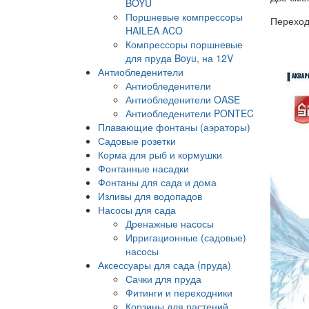
BOYU
Поршневые компрессоры
Переход
HAILEA ACO
Компрессоры поршневые
для пруда Boyu, на 12V
Антиобледенители
Антиобледенители
Антиобледенители OASE
Антиобледенители PONTEC
Плавающие фонтаны (аэраторы)
Садовые розетки
Корма для рыб и кормушки
Фонтанные насадки
Фонтаны для сада и дома
Изливы для водопадов
Насосы для сада
Дренажные насосы
Ирригационные (садовые)
насосы
Аксессуары для сада (пруда)
Сачки для пруда
Фитинги и переходники
Корзины для растений