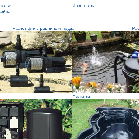
ование
Инвентарь
сейна
Расчет фильтрации для пруда
Рас
Фильтры