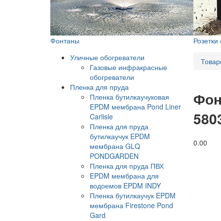
Фонтаны
Розетки
Уличные обогреватели
Товар
Газовые инфракрасные
обогреватели
Пленка для пруда
Фон
Пленка бутилкаучуковая
EPDM мембрана Pond Liner
580
Carlisle
Пленка для пруда
бутилкаучук EPDM
0.0
0
мембрана GLQ
PONDGARDEN
Пленка для пруда ПВХ
EPDM мембрана для
водоемов EPDM INDY
Пленка бутилкаучук EPDM
мембрана Firestone Pond
Gard