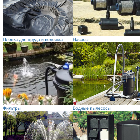
Пленка для пруда и водоема
Насосы
Фильтры
Водные пылесосы