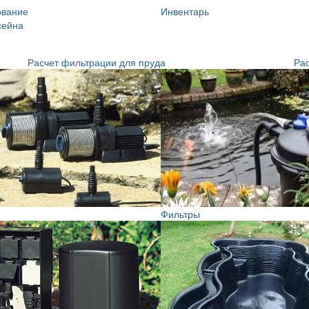
ование
Инвентарь
сейна
Расчет фильтрации для пруда
Рас
Фильтры