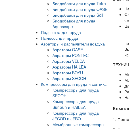
Биодобавки для пруда Tetra
На
Биодобавки для пруда OASE
Фо
Биодобавки для пруда Soll
см
Биодобавки для пруда
Ц
Aquascape
Подсветка для пруда
Пылесос для пруда
по
Аэраторы и распылители воздуха
Вк
Аэраторы OASE
ис
Аэраторы PONTEC
Аэраторы VELDA
ТЕХНИЧ
Аэраторы HAILEA
Аэраторы BOYU
Мо
Аэраторы SECOH
Ма
Компрессоры для пруда и септика
Дл
Компрессоры для пруда
Ра
SECOH
На
Компрессоры для пруда
SunSun и HAILEA
Компл
Компрессоры для пруда
JECOD и JEBO
1. Фонт
Мембранные компрессоры