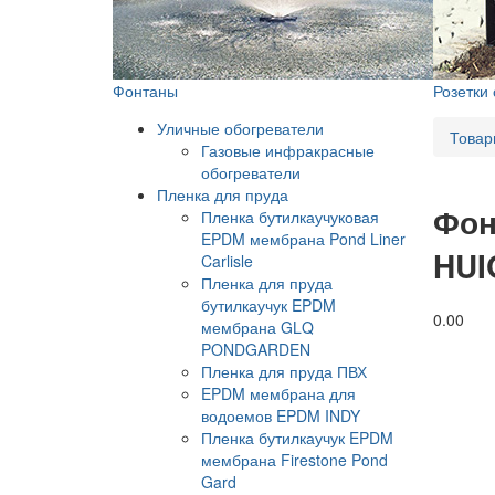
Фонтаны
Розетки
Уличные обогреватели
Товар
Газовые инфракрасные
обогреватели
Пленка для пруда
Фон
Пленка бутилкаучуковая
EPDM мембрана Pond Liner
HUI
Carlisle
Пленка для пруда
бутилкаучук EPDM
0.0
0
мембрана GLQ
PONDGARDEN
Пленка для пруда ПВХ
EPDM мембрана для
водоемов EPDM INDY
Пленка бутилкаучук EPDM
мембрана Firestone Pond
Gard