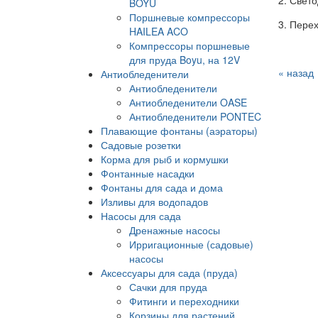
2. Свет
BOYU
Поршневые компрессоры
3. Пере
HAILEA ACO
Компрессоры поршневые
для пруда Boyu, на 12V
« назад
Антиобледенители
Антиобледенители
Антиобледенители OASE
Антиобледенители PONTEC
Плавающие фонтаны (аэраторы)
Садовые розетки
Корма для рыб и кормушки
Фонтанные насадки
Фонтаны для сада и дома
Изливы для водопадов
Насосы для сада
Дренажные насосы
Ирригационные (садовые)
насосы
Аксессуары для сада (пруда)
Сачки для пруда
Фитинги и переходники
Корзины для растений