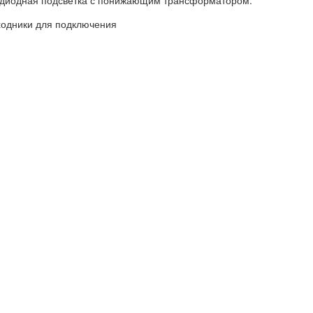
одиодная подсветка с понижающим трансформатором.
ходники для подключения