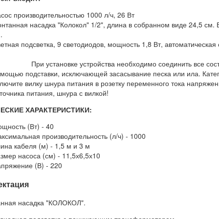
сос производительностью 1000 л/ч, 26 Вт
нтанная насадка "Колокол" 1/2", длина в собранном виде 24,5 см. 
.
ветная подсветка, 9 светодиодов, мощность 1,8 Вт, авто
При установке устройства необходимо соединить все сост
мощью подставки, исключающей засасывание песка или ила. Катег
лючите вилку шнура питания в розетку переменного тока напряжен
точника питания, шнура с вилкой!
ЕСКИЕ ХАРАКТЕРИСТИКИ:
щность (Вт) - 40
ксимальная производительность (л/ч) - 1000
ина кабеля (м) - 1,5 м и 3 м
змер насоса (см) - 11,5х6,5х10
пряжение (В) - 220
ектация
анная насадка "КОЛОКОЛ".