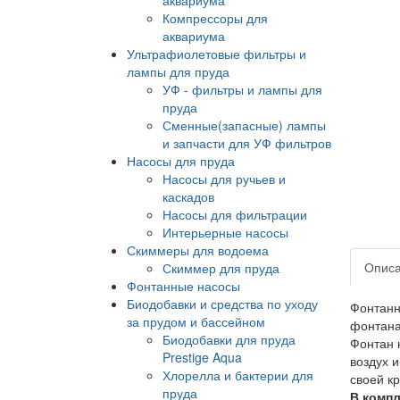
Компрессоры для
аквариума
Ультрафиолетовые фильтры и
лампы для пруда
УФ - фильтры и лампы для
пруда
Сменные(запасные) лампы
и запчасти для УФ фильтров
Насосы для пруда
Насосы для ручьев и
каскадов
Насосы для фильтрации
Интерьерные насосы
Скиммеры для водоема
Опис
Скиммер для пруда
Фонтанные насосы
Биодобавки и средства по уходу
Фонтанн
за прудом и бассейном
фонтана
Биодобавки для пруда
Фонтан 
Prestige Aqua
воздух 
Хлорелла и бактерии для
своей к
пруда
В компл