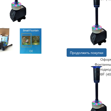
Продолжить покупки
Оформ
Фонтанны
светодио
2009F (4