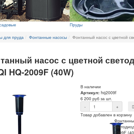
 садовые
Пруды
ы для пруда
Фонтанные насосы
Фонтанный насос с цветной св
танный насос с цветной свето
QI HQ-2009F (40W)
В наличии
Артикул:
hq2009f
6 200 руб за шт.
-
+
Товар добавлен в корзину
Фонтанны
светодио
2009F (4