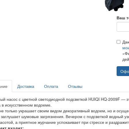
Ваш т
Да
мо
«Фе
дей
Офо
ание
Доставка
Оплата
Отзывы
ый насос с цветной светодиодной подсветкой HUIQI HQ-2009F — эт
 в искусственном водоеме.
не только украшает своим видом декоративный водоем, но и осуще
и заглушает шумовые загрязнения. Вечером с подсветкой водный у
расотой, а приятное журчание успокаивает при стрессе и раздражит
ект входит: